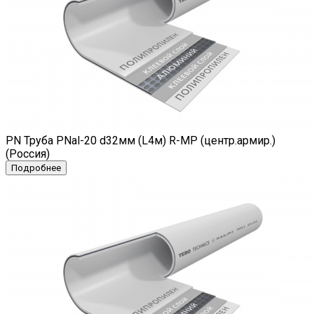
PN Труба PNal-20 d32мм (L4м) R-MP (центр.армир.)
(Россия)