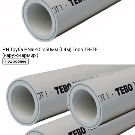
PN Труба PNal-25 d50мм (L4м) Tebo TR-TB
(наружн.армир.)