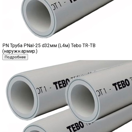
PN Труба PNal-25 d32мм (L4м) Tebo TR-TB
(наружн.армир.)