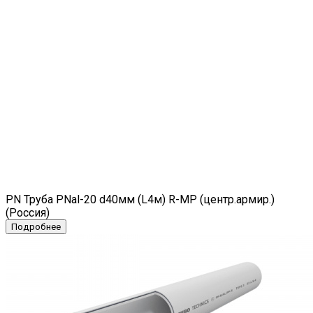
PN Труба PNal-20 d40мм (L4м) R-MP (центр.армир.)
(Россия)