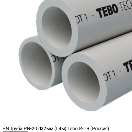
PN Труба PN-20 d32мм (L4м) Tebo R-TB (Россия)