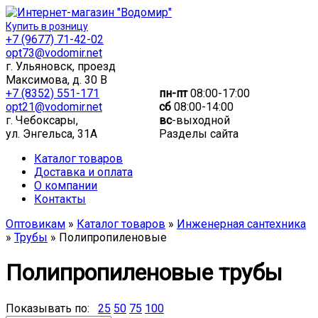
Купить в розницу
+7 (9677) 71-42-02
opt73@vodomir.net
г. Ульяновск, проезд
Максимова, д. 30 В
+7 (8352) 551-171
пн-пт
08:00-17:00
opt21@vodomir.net
сб
08:00-14:00
г. Чебоксары,
вс
-выходной
ул. Энгельса, 31А
Разделы сайта
Каталог товаров
Доставка и оплата
О компании
Контакты
Оптовикам
»
Каталог товаров
»
Инженерная сантехника
»
Трубы
» Полипропиленовые
Полипропиленовые трубы
Показывать по:
25
50
75
100