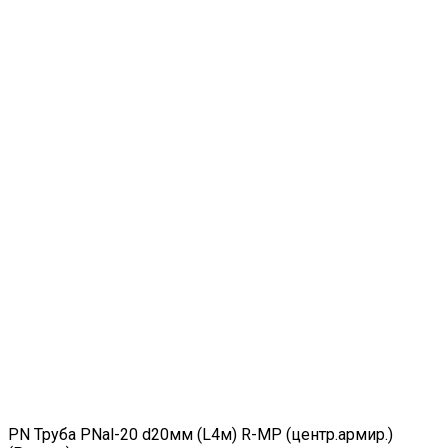
PN Труба PNal-20 d20мм (L4м) R-MP (центр.армир.)