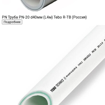
PN Труба PN-20 d40мм (L4м) Tebo R-TB (Россия)