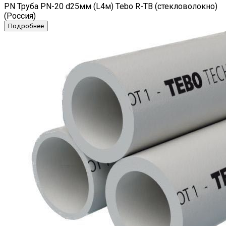
PN Труба PN-20 d25мм (L4м) Tebo R-TB (стекловолокно)
(Россия)