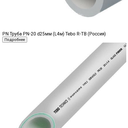
PN Труба PN-20 d25мм (L4м) Tebo R-TB (Россия)