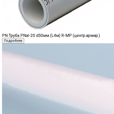
PN Труба PNal-20 d50мм (L4м) R-МР (центр.армир.)