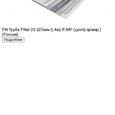
PN Труба PNal-20 d25мм (L4м) R-MP (центр.армир.)
(Россия)