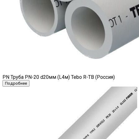
PN Труба PN-20 d20мм (L4м) Tebo R-TB (Россия)