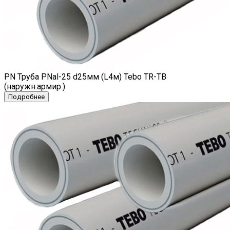
PN Труба PNal-25 d25мм (L4м) Tebo TR-TB
(наружн.армир.)