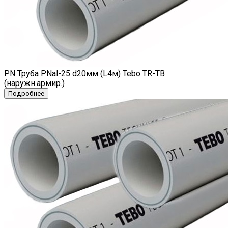
PN Труба PNal-25 d20мм (L4м) Tebo TR-TB
(наружн.армир.)