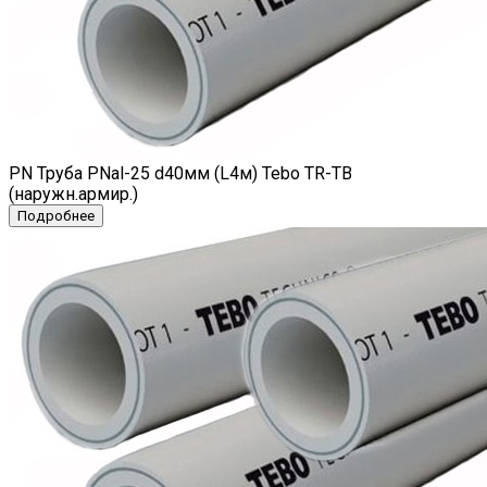
PN Труба PNal-25 d40мм (L4м) Tebo TR-TB
(наружн.армир.)