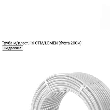
Труба м/пласт. 16 СТМ/LEMEN (бухта 200м)