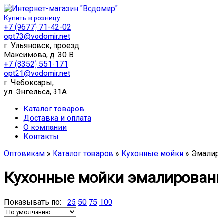
Купить в розницу
+7 (9677) 71-42-02
opt73@vodomir.net
г. Ульяновск, проезд
Максимова, д. 30 В
+7 (8352) 551-171
opt21@vodomir.net
г. Чебоксары,
ул. Энгельса, 31А
Каталог товаров
Доставка и оплата
О компании
Контакты
Оптовикам
»
Каталог товаров
»
Кухонные мойки
» Эмали
Кухонные мойки эмалирова
Показывать по:
25
50
75
100