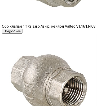
Обр.клапан 1'1/2 вн.р./вн.р. нейлон Valtec VT.161.N.08