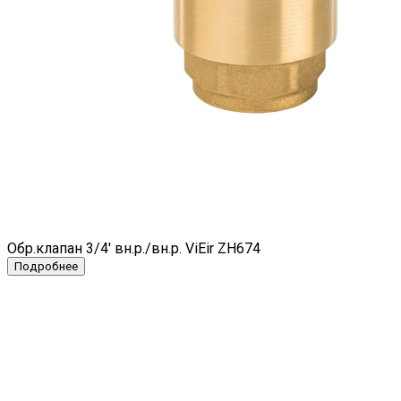
Обр.клапан 3/4' вн.р./вн.р. ViEir ZH674