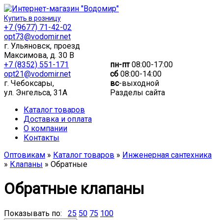
Купить в розницу
+7 (9677) 71-42-02
opt73@vodomir.net
г. Ульяновск, проезд
Максимова, д. 30 В
+7 (8352) 551-171
пн-пт
08:00-17:00
opt21@vodomir.net
сб
08:00-14:00
г. Чебоксары,
вс
-выходной
ул. Энгельса, 31А
Разделы сайта
Каталог товаров
Доставка и оплата
О компании
Контакты
Оптовикам
»
Каталог товаров
»
Инженерная сантехника
»
Клапаны
» Обратные
Обратные клапаны
Показывать по:
25
50
75
100