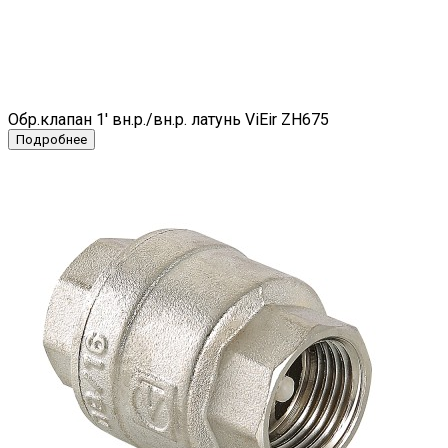
Обр.клапан 1' вн.р./вн.р. латунь ViEir ZH675