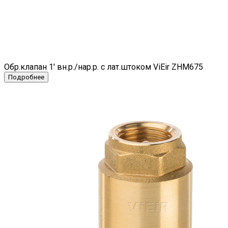
Обр.клапан 1' вн.р./нар.р. с лат.штоком ViEir ZHM675