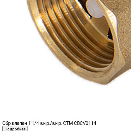
Обр.клапан 1'1/4 вн.р./вн.р. СТМ CBCV0114