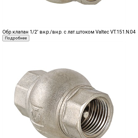
Обр.клапан 1/2' вн.р./вн.р. с лат.штоком Valtec VT.151.N.04