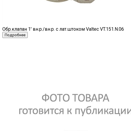
Обр.клапан 1' вн.р./вн.р. с лат.штоком Valtec VT.151.N.06