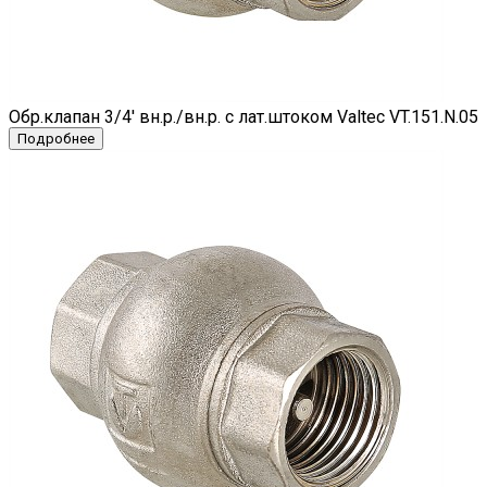
Обр.клапан 3/4' вн.р./вн.р. с лат.штоком Valtec VT.151.N.05