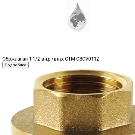
Обр.клапан 1'1/2 вн.р./вн.р. CTM CBCV0112