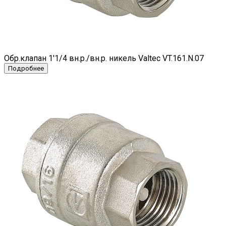
Обр.клапан 1'1/4 вн.р./вн.р. никель Valtec VT.161.N.07