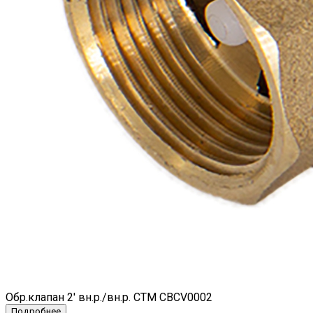
Обр.клапан 2' вн.р./вн.р. СТМ CBCV0002